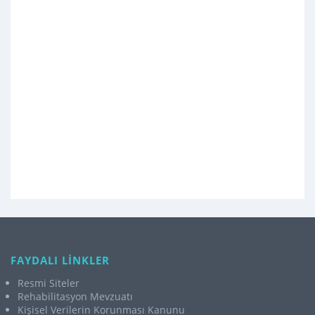
FAYDALI LİNKLER
Resmi Siteler
Rehabilitasyon Mevzuatı
Kişisel Verilerin Korunması Kanunu