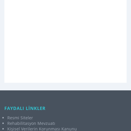
FAYDALI LİNKLER
Resmi Siteler
Rehabilitasyon Mevzuatı
Kişisel Verilerin Korunması Kanunu