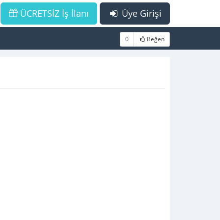
ÜCRETSİZ İş İlanı
Üye Girişi
0
Beğen