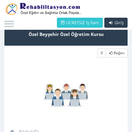
ÜCRETSİZ İş İlanı
Giriş
Özel Beyşehir Özel Öğretim Kursu
0
Beğen
Anasayfa