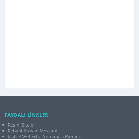
FAYDALI LİNKLER
Resmi Siteler
Rehabilitasyon Mevzuatı
Kişisel Verilerin Korunması Kanunu