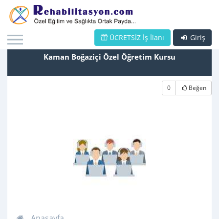
ÜCRETSİZ İş İlanı
Giriş
Kaman Boğaziçi Özel Öğretim Kursu
0
Beğen
Anasayfa