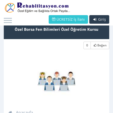
ÜCRETSİZ İş İlanı
Giriş
Özel Borsa Fen Bilimleri Özel Öğretim Kursu
0
Beğen
Anasayfa