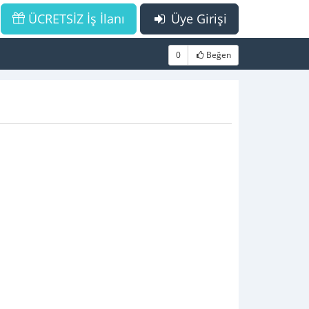
ÜCRETSİZ İş İlanı
Üye Girişi
0
Beğen