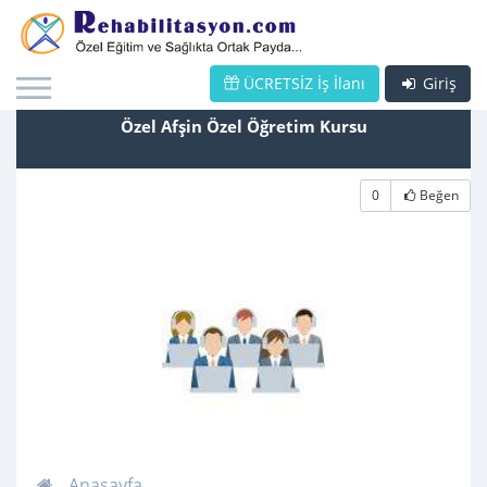
ÜCRETSİZ İş İlanı
Giriş
Özel Afşin Özel Öğretim Kursu
0
Beğen
Anasayfa