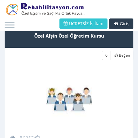
ÜCRETSİZ İş İlanı
Giriş
Özel Afşin Özel Öğretim Kursu
0
Beğen
Anasayfa