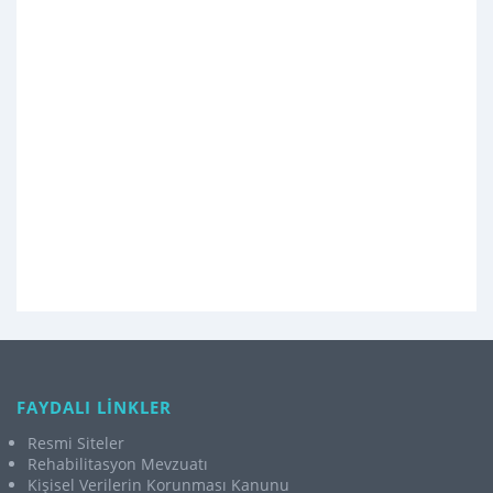
FAYDALI LİNKLER
Resmi Siteler
Rehabilitasyon Mevzuatı
Kişisel Verilerin Korunması Kanunu