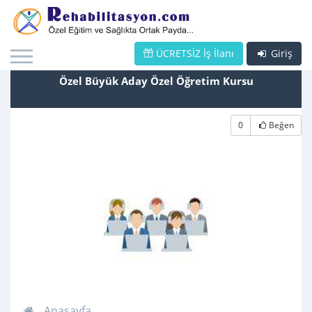
ÜCRETSİZ İş İlanı
Giriş
Özel Büyük Aday Özel Öğretim Kursu
0
Beğen
Anasayfa