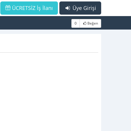
ÜCRETSİZ İş İlanı
Üye Girişi
0
Beğen