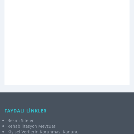
FAYDALI LİNKLER
Resmi Siteler
Rehabilitasyon Mevzuatı
Kişisel Verilerin Korunması Kanunu