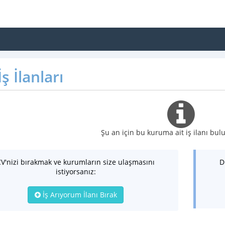
ş İlanları
Şu an için bu kuruma ait iş ilanı b
CV'nizi bırakmak ve kurumların size ulaşmasını
D
istiyorsanız:
İş Arıyorum İlanı Bırak