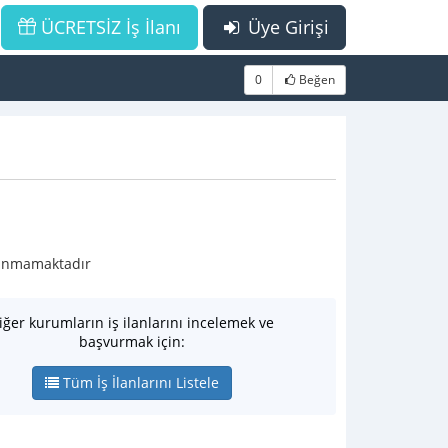
ÜCRETSİZ İş İlanı
Üye Girişi
0
Beğen
ulunmamaktadır
iğer kurumların iş ilanlarını incelemek ve
başvurmak için:
Tüm İş İlanlarını Listele