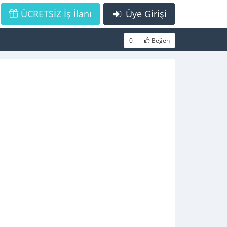
ÜCRETSİZ İş İlanı
Üye Girişi
0
Beğen