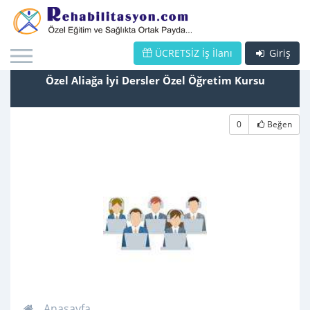
ÜCRETSİZ İş İlanı
Giriş
Özel Aliağa İyi Dersler Özel Öğretim Kursu
0
Beğen
Anasayfa