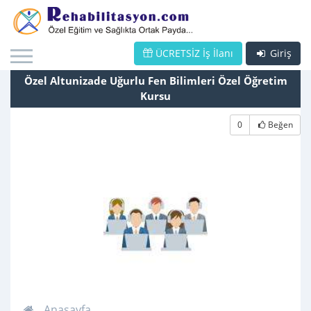
ÜCRETSİZ İş İlanı
Giriş
Özel Altunizade Uğurlu Fen Bilimleri Özel Öğretim
Kursu
0
Beğen
Anasayfa