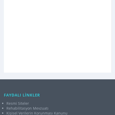
FAYDALI LİNKLER
Resmi Siteler
Rehabilitasyon Mevzuatı
Kişisel Verilerin Korunması Kanunu