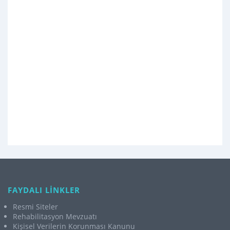
FAYDALI LİNKLER
Resmi Siteler
Rehabilitasyon Mevzuatı
Kişisel Verilerin Korunması Kanunu