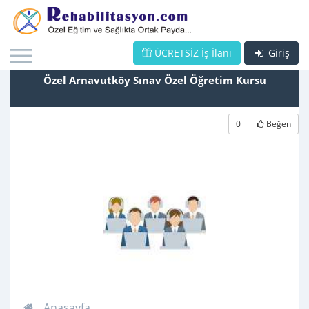
ÜCRETSİZ İş İlanı
Giriş
Özel Arnavutköy Sınav Özel Öğretim Kursu
0
Beğen
Anasayfa