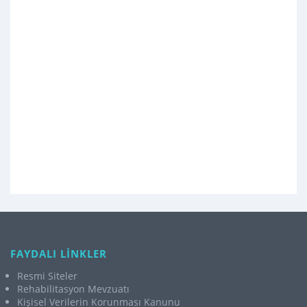
FAYDALI LİNKLER
Resmi Siteler
Rehabilitasyon Mevzuatı
Kişisel Verilerin Korunması Kanunu