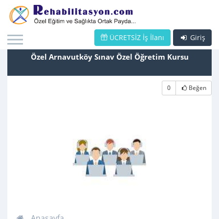
ÜCRETSİZ İş İlanı
Giriş
Özel Arnavutköy Sınav Özel Öğretim Kursu
0
Beğen
Anasayfa