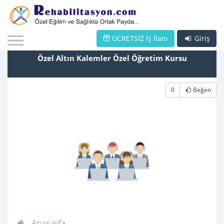
ÜCRETSİZ İş İlanı
Giriş
Özel Altın Kalemler Özel Öğretim Kursu
0
Beğen
Anasayfa