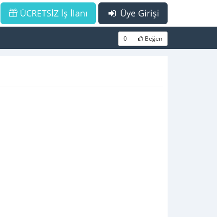
ÜCRETSİZ İş İlanı
Üye Girişi
0
Beğen