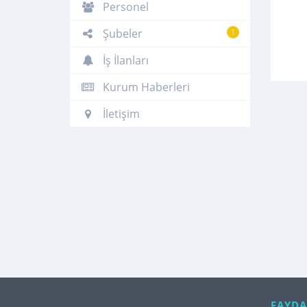
Personel
Şubeler
1
İş İlanları
Kurum Haberleri
İletişim
FAYDA