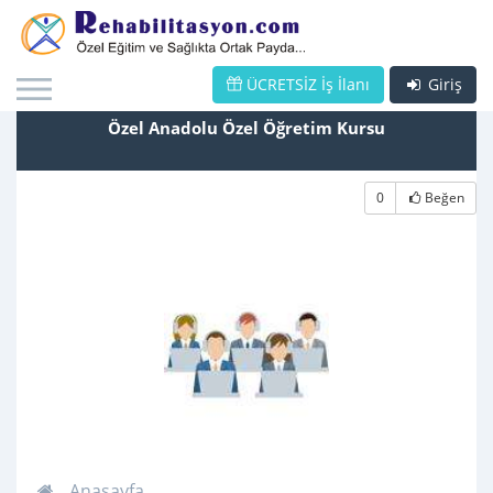
ÜCRETSİZ İş İlanı
Giriş
Özel Anadolu Özel Öğretim Kursu
0
Beğen
Anasayfa