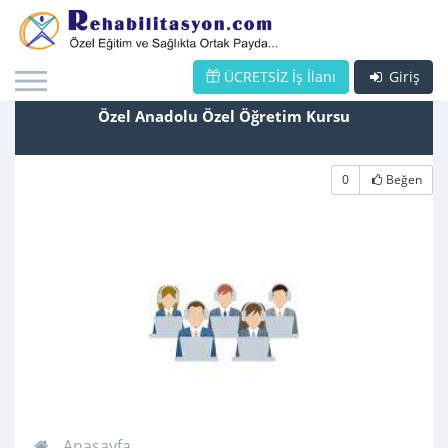
ÜCRETSİZ İş İlanı
Giriş
Özel Anadolu Özel Öğretim Kursu
0
Beğen
Anasayfa