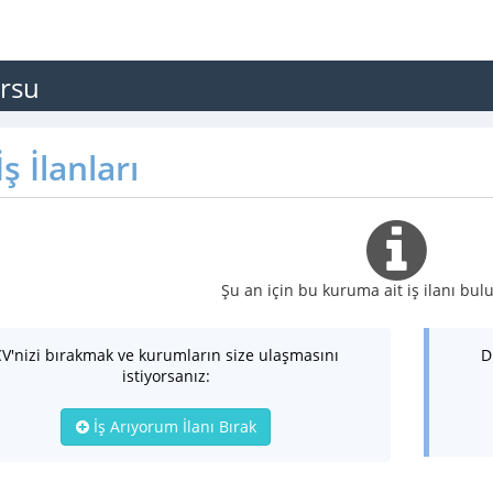
ursu
ş İlanları
Şu an için bu kuruma ait iş ilanı b
CV'nizi bırakmak ve kurumların size ulaşmasını
D
istiyorsanız:
İş Arıyorum İlanı Bırak