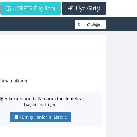
ÜCRETSİZ İş İlanı
Üye Girişi
0
Beğen
ulunmamaktadır
iğer kurumların iş ilanlarını incelemek ve
başvurmak için:
Tüm İş İlanlarını Listele