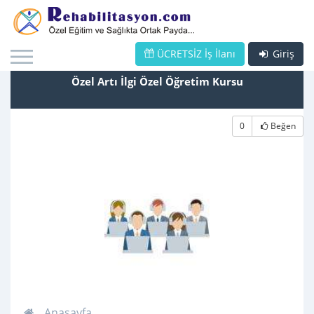
ÜCRETSİZ İş İlanı
Giriş
Özel Artı İlgi Özel Öğretim Kursu
0
Beğen
Anasayfa