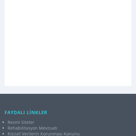
FAYDALI LİNKLER
Resmi Siteler
Rehabilitasyon Mevzuatı
Kişisel Verilerin Korunması Kanunu