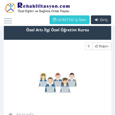
ÜCRETSİZ İş İlanı
Giriş
Özel Artı İlgi Özel Öğretim Kursu
0
Beğen
Anasayfa