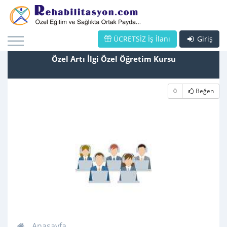
ÜCRETSİZ İş İlanı
Giriş
Özel Artı İlgi Özel Öğretim Kursu
0
Beğen
Anasayfa