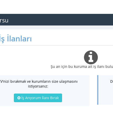
rsu
ş İlanları
Şu an için bu kuruma ait iş ilanı b
CV'nizi bırakmak ve kurumların size ulaşmasını
D
istiyorsanız:
İş Arıyorum İlanı Bırak