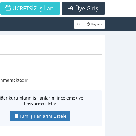
ÜCRETSİZ İş İlanı
Üye Girişi
0
Beğen
ulunmamaktadır
iğer kurumların iş ilanlarını incelemek ve
başvurmak için:
Tüm İş İlanlarını Listele