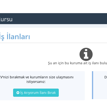
Kursu
ş İlanları
Şu an için bu kuruma ait iş ilanı b
CV'nizi bırakmak ve kurumların size ulaşmasını
D
istiyorsanız:
İş Arıyorum İlanı Bırak