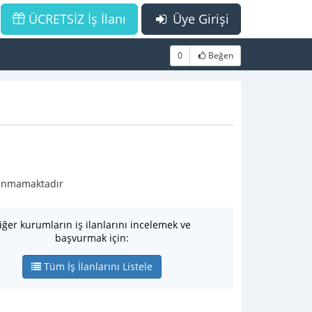
ÜCRETSİZ İş İlanı
Üye Girişi
0
Beğen
ulunmamaktadır
iğer kurumların iş ilanlarını incelemek ve
başvurmak için:
Tüm İş İlanlarını Listele