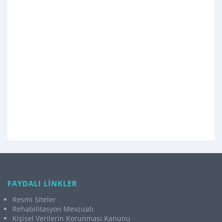
FAYDALI LİNKLER
Resmi Siteler
Rehabilitasyon Mevzuatı
Kişisel Verilerin Korunması Kanunu