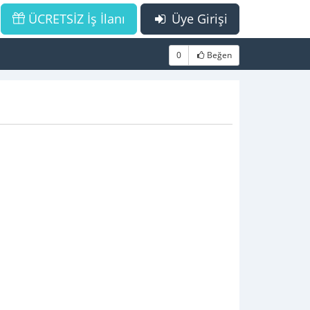
ÜCRETSİZ İş İlanı
Üye Girişi
0
Beğen