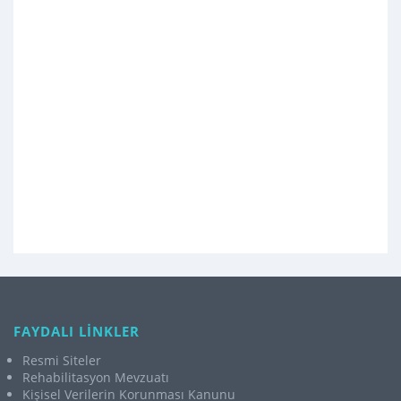
FAYDALI LİNKLER
Resmi Siteler
Rehabilitasyon Mevzuatı
Kişisel Verilerin Korunması Kanunu