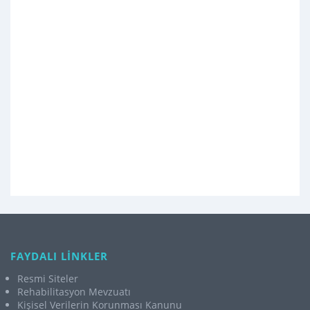
FAYDALI LİNKLER
Resmi Siteler
Rehabilitasyon Mevzuatı
Kişisel Verilerin Korunması Kanunu