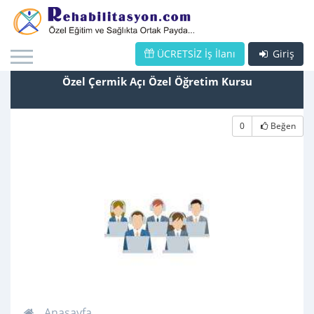
ÜCRETSİZ İş İlanı
Giriş
Özel Çermik Açı Özel Öğretim Kursu
0
Beğen
Anasayfa