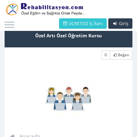
ÜCRETSİZ İş İlanı
Giriş
Özel Artı Özel Öğretim Kursu
0
Beğen
Anasayfa