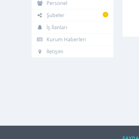
Personel
Şubeler
1
İş İlanları
Kurum Haberleri
İletişim
FAYDA