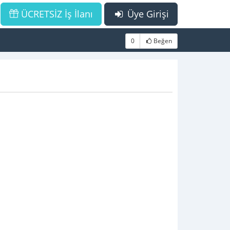
ÜCRETSİZ İş İlanı
Üye Girişi
0
Beğen