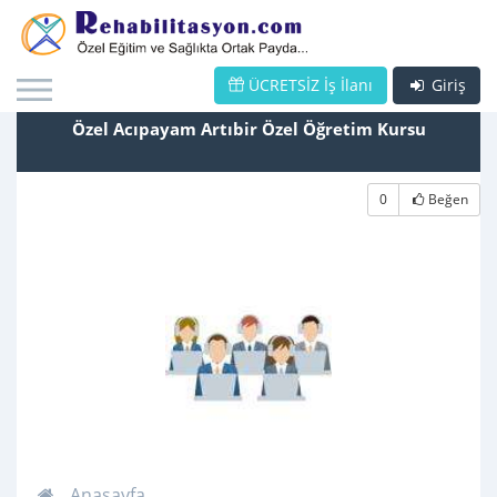
ÜCRETSİZ İş İlanı
Giriş
Özel Acıpayam Artıbir Özel Öğretim Kursu
0
Beğen
Anasayfa