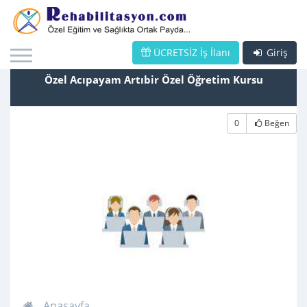
ÜCRETSİZ İş İlanı
Giriş
Özel Acıpayam Artıbir Özel Öğretim Kursu
0
Beğen
Anasayfa