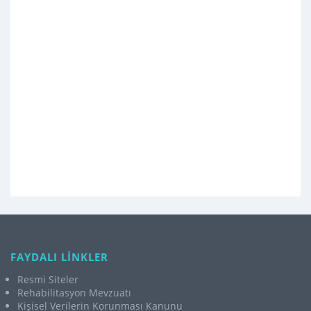
FAYDALI LİNKLER
Resmi Siteler
Rehabilitasyon Mevzuatı
Kişisel Verilerin Korunması Kanunu