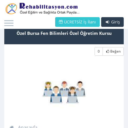
ÜCRETSİZ İş İlanı
Giriş
Özel Bursa Fen Bilimleri Özel Öğretim Kursu
0
Beğen
Anasayfa