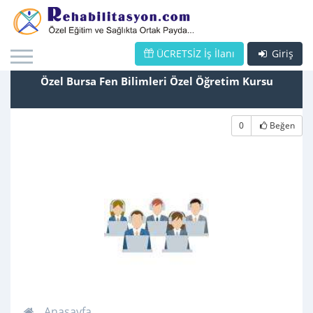
ÜCRETSİZ İş İlanı
Giriş
Özel Bursa Fen Bilimleri Özel Öğretim Kursu
0
Beğen
Anasayfa