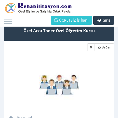
ÜCRETSİZ İş İlanı
Giriş
Özel Arzu Taner Özel Öğretim Kursu
0
Beğen
Anasayfa