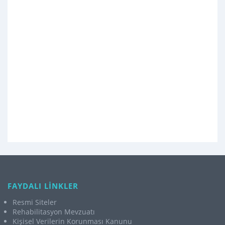
FAYDALI LİNKLER
Resmi Siteler
Rehabilitasyon Mevzuatı
Kişisel Verilerin Korunması Kanunu