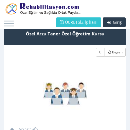
ÜCRETSİZ İş İlanı
Giriş
Özel Arzu Taner Özel Öğretim Kursu
0
Beğen
Anasayfa