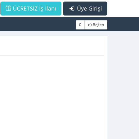
ÜCRETSİZ İş İlanı
Üye Girişi
0
Beğen