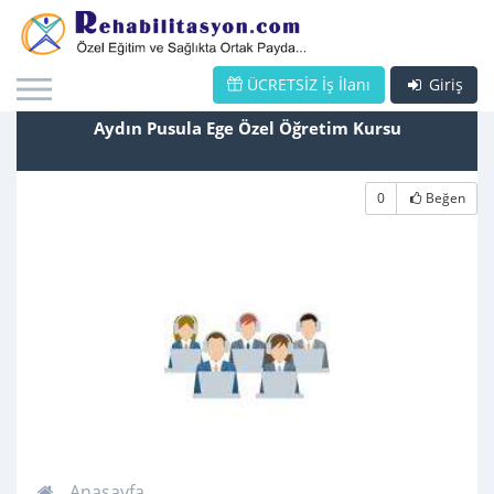
ÜCRETSİZ İş İlanı
Giriş
Aydın Pusula Ege Özel Öğretim Kursu
0
Beğen
Anasayfa