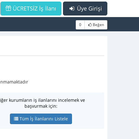
ÜCRETSİZ İş İlanı
Üye Girişi
0
Beğen
ulunmamaktadır
iğer kurumların iş ilanlarını incelemek ve
başvurmak için:
Tüm İş İlanlarını Listele