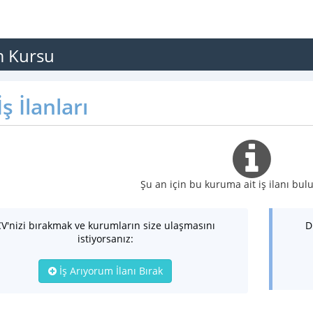
m Kursu
ş İlanları
Şu an için bu kuruma ait iş ilanı b
CV'nizi bırakmak ve kurumların size ulaşmasını
D
istiyorsanız:
İş Arıyorum İlanı Bırak