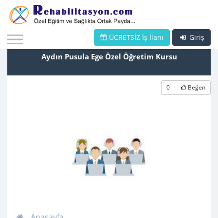
ÜCRETSİZ İş İlanı
Giriş
Aydın Pusula Ege Özel Öğretim Kursu
0
Beğen
Anasayfa