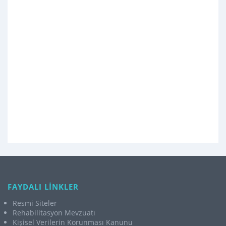
FAYDALI LİNKLER
Resmi Siteler
Rehabilitasyon Mevzuatı
Kişisel Verilerin Korunması Kanunu