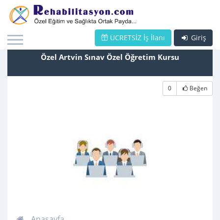
ÜCRETSİZ İş İlanı
Giriş
Özel Artvin Sınav Özel Öğretim Kursu
0
Beğen
Anasayfa