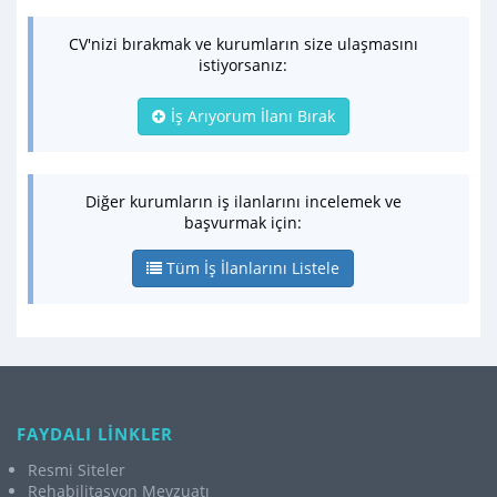
CV'nizi bırakmak ve kurumların size ulaşmasını
istiyorsanız:
İş Arıyorum İlanı Bırak
Diğer kurumların iş ilanlarını incelemek ve
başvurmak için:
Tüm İş İlanlarını Listele
FAYDALI LİNKLER
Resmi Siteler
Rehabilitasyon Mevzuatı