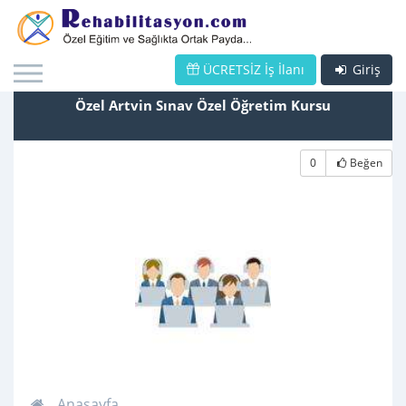
ÜCRETSİZ İş İlanı
Giriş
Özel Artvin Sınav Özel Öğretim Kursu
0
Beğen
Anasayfa