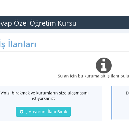
evap Özel Öğretim Kursu
ş İlanları
Şu an için bu kuruma ait iş ilanı b
CV'nizi bırakmak ve kurumların size ulaşmasını
D
istiyorsanız:
İş Arıyorum İlanı Bırak