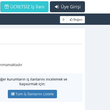
ÜCRETSİZ İş İlanı
Üye Girişi
0
Beğen
ulunmamaktadır
iğer kurumların iş ilanlarını incelemek ve
başvurmak için:
Tüm İş İlanlarını Listele