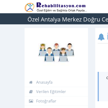
Özel Antalya Merkez Doğru C
İ
Anasayfa
Verilen Eğitimler
Fotoğraflar